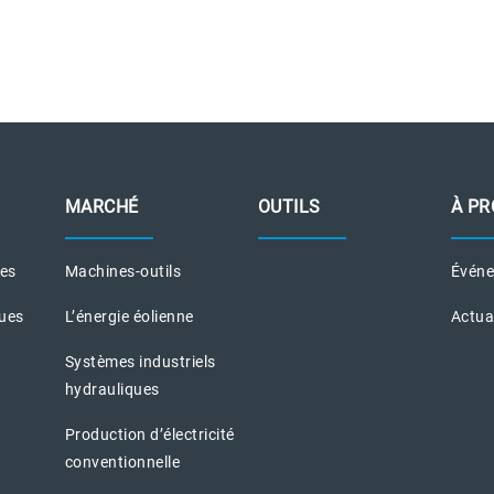
MARCHÉ
OUTILS
À PR
ues
Machines-outils
Évén
ques
L’énergie éolienne
Actua
Systèmes industriels
hydrauliques
Production d’électricité
conventionnelle