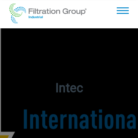
Intec
01/01/70