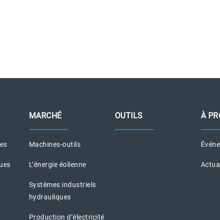
MARCHÉ
OUTILS
À PR
ues
Machines-outils
Évén
ques
L’énergie éolienne
Actua
Systèmes industriels
hydrauliques
Production d’électricité