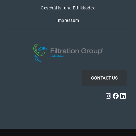
Geschäfts- und Ethikkodex
Impressum
CONTACT US
Instagra
Faceb
Link