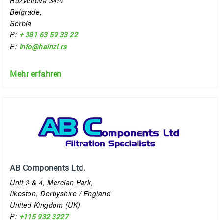
Ruzveltova 34/4
Belgrade,
Serbia
P:
+ 381 63 59 33 22
E:
info@hainzl.rs
Mehr erfahren
AB Components Ltd.
Unit 3 & 4, Mercian Park,
Ilkeston, Derbyshire / England
United Kingdom (UK)
P:
+115 932 3227