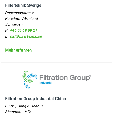
Filterteknik Sverige
Dagvindsgatan 2
Karlstad, Värmland
Schweden
P:
+46 54 69 09 21
E:
paf@filterteknik.se
Mehr erfahren
Filtration Group Industrial China
B 501, Hangyi Road 8
Shanghai, 上海