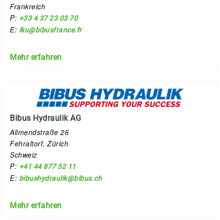
Frankreich
P:
+33 4 37 23 03 70
E:
lku@bibusfrance.fr
Mehr erfahren
Bibus Hydraulik AG
Allmendstraße 26
Fehraltorf, Zürich
Schweiz
P:
+41 44 877 52 11
E:
bibushydraulik@bibus.ch
Mehr erfahren