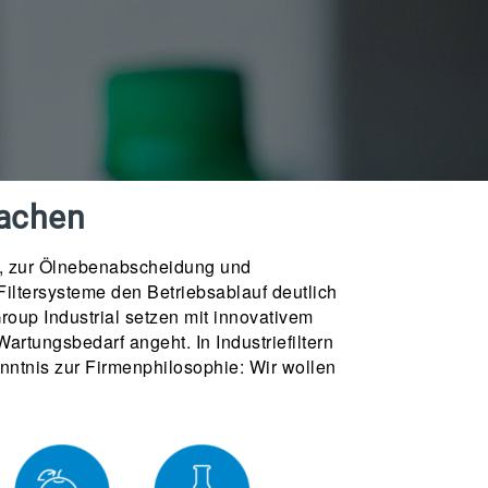
machen
ung, zur Ölnebenabscheidung und
 Filtersysteme den Betriebsablauf deutlich
roup Industrial setzen mit innovativem
tungsbedarf angeht. In Industriefiltern
enntnis zur Firmenphilosophie: Wir wollen