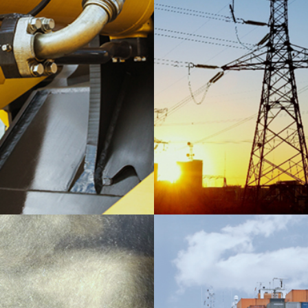
Hydraulikfilter, Sepa
Prozesswasseraufberei
Ölpflege und zur Ent
MEHR ERFAHREN