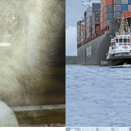
Metallverarbeitu
Vom Kompaktfilterele
Filtersysteme zur Luf
Industrie.
MEHR ERFAHREN