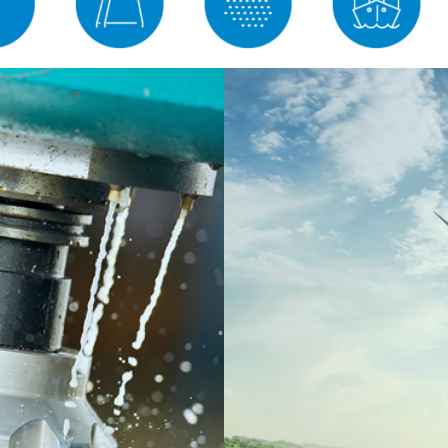
Werkzeugmaschi
Filtersysteme zur Küh
Ölnebelabscheidung, 
MEHR ERFAHREN