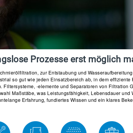
ungslose Prozesse erst möglich 
nd Schmierölfiltration, zur Entstaubung und Wasseraufbereit
ustrial so gut wie jeden Einsatzbereich ab, in dem effiziente
 Filtersysteme, -elemente und Separatoren von Filtration G
ahl Maßstäbe, was Leistungsfähigkeit, Lebensdauer und War
zehntelange Erfahrung, fundiertes Wissen und ein klares Bek