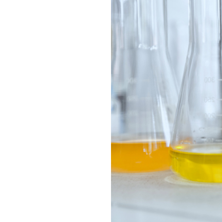
Lebensmittel- un
Filtersysteme zur Ent
Automatikfilter zur V
und klebrigen Substa
MEHR ERFAHREN