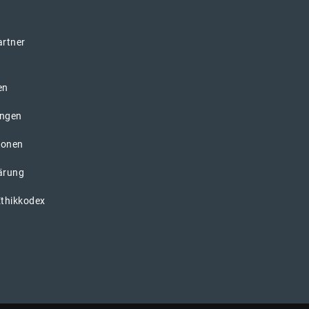
artner
en
ungen
ionen
ärung
Ethikkodex