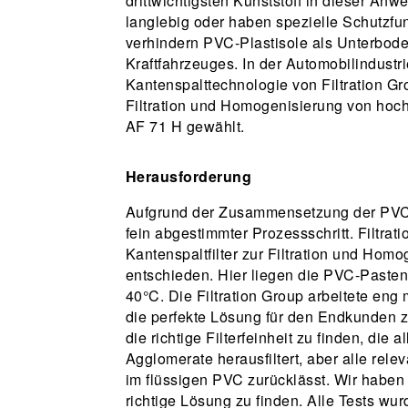
drittwichtigsten Kunststoff in dieser An
langlebig oder haben spezielle Schutzfun
verhindern PVC-Plastisole als Unterbode
Kraftfahrzeuges. In der Automobilindustrie
Kantenspalttechnologie von Filtration Gro
Filtration und Homogenisierung von hoc
AF 71 H gewählt.
Herausforderung
Aufgrund der Zusammensetzung der PVC-Med
fein abgestimmter Prozessschritt. Filtrati
Kantenspaltfilter zur Filtration und Ho
entschieden. Hier liegen die PVC-Pasten
40°C. Die Filtration Group arbeitete en
die perfekte Lösung für den Endkunden z
die richtige Filterfeinheit zu finden, die 
Agglomerate herausfiltert, aber alle rel
im flüssigen PVC zurücklässt. Wir haben m
richtige Lösung zu finden. Alle Tests w