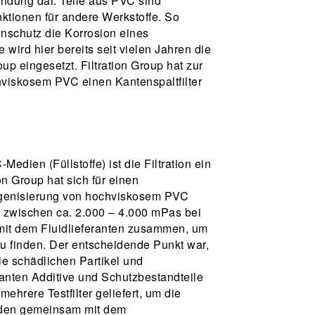
wendung dar. Teile aus PVC sind
ktionen für andere Werkstoffe. So
nschutz die Korrosion eines
 wird hier bereits seit vielen Jahren die
up eingesetzt. Filtration Group hat zur
hviskosem PVC einen Kantenspaltfilter
ien (Füllstoffe) ist die Filtration ein
on Group hat sich für einen
mogenisierung von hochviskosem PVC
 zwischen ca. 2.000 – 4.000 mPas bei
g mit dem Fluidlieferanten zusammen, um
u finden. Der entscheidende Punkt war,
alle schädlichen Partikel und
evanten Additive und Schutzbestandteile
ehrere Testfilter geliefert, um die
urden gemeinsam mit dem